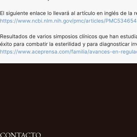
El siguiente enlace lo llevará al artículo en inglés de la
https://www.ncbi.nlm.nih.gov/pmc/articles/PMC534654
Resultados de varios simposios clínicos que han estudia
éxito para combatir la esterilidad y para diagnosticar i
https://www.aceprensa.com/familia/avances-en-regulaci
CONTACTO