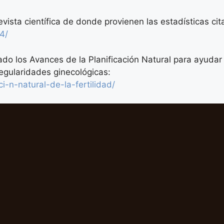
 revista científica de donde provienen las estadísticas ci
4/
do los Avances de la Planificación Natural para ayudar 
rregularidades ginecológicas:
-n-natural-de-la-fertilidad/