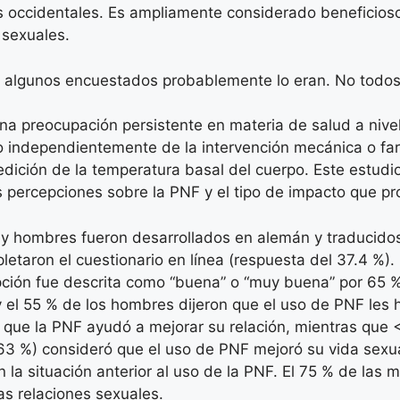
ras occidentales. Es ampliamente considerado beneficioso
 sexuales.
ue algunos encuestados probablemente lo eran. No todo
una preocupación persistente en materia de salud a nivel
zo independientemente de la intervención mecánica o f
edición de la temperatura basal del cuerpo. Este estudio
 percepciones sobre la PNF y el tipo de impacto que pr
y hombres fueron desarrollados en alemán y traducidos a
taron el cuestionario en línea (respuesta del 37.4 %). 
pción fue descrita como “buena” o “muy buena” por 65 %
 y el 55 % de los hombres dijeron que el uso de PNF le
que la PNF ayudó a mejorar su relación, mientras que <
63 %) consideró que el uso de PNF mejoró su vida sexua
a situación anterior al uso de la PNF. El 75 % de las m
as relaciones sexuales.